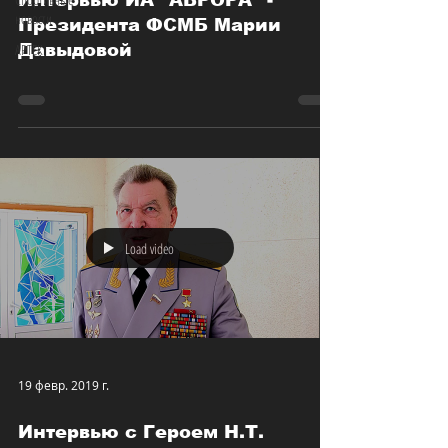
Интервью ИА "АВРОРА" -
новости
Президента ФСМБ Марии
АРТЕК
Давыдовой
Load video
19 февр. 2019 г.
Интервью с Героем Н.Т.