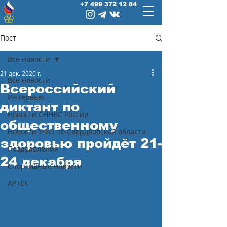
+7 499 372 12 84
Пост
Все новости
21 дек. 2020 г.
Все новости
Всероссийский
Интервью
диктант по
Новости СННВС России
общественному
Новости УФО по Свердловской области
здоровью пройдёт 21-
Поздравления
24 декабря
Спортивные новости
АРТЕК