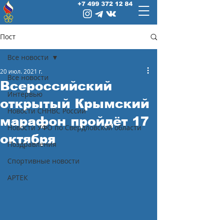
+7 499 372 12 84
Пост
Все новости
20 июл. 2021 г.
Все новости
Всероссийский
Интервью
открытый Крымский
Новости СННВС России
марафон пройдёт 17
Новости УФО по Свердловской области
октября
Поздравления
Спортивные новости
АРТЕК