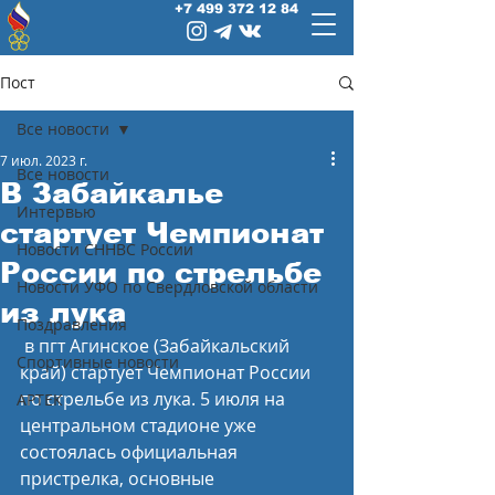
+7 499 372 12 84
Пост
Все новости
7 июл. 2023 г.
Все новости
В Забайкалье
Интервью
стартует Чемпионат
Новости СННВС России
России по стрельбе
Новости УФО по Свердловской области
из лука
Поздравления
 в пгт Агинское (Забайкальский 
Спортивные новости
край) стартует Чемпионат России 
по стрельбе из лука. 5 июля на 
АРТЕК
центральном стадионе уже 
состоялась официальная 
пристрелка, основные 