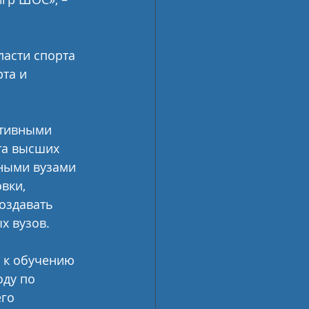
асти спорта 
та и 
ртивными 
та высших 
ными вузами 
вки, 
оздавать 
х вузов.
 к обучению 
ду по 
го 