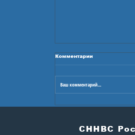
Комментарии
Ваш комментарий...
В Астане стартуют
Игры будущего
СННВС Ро