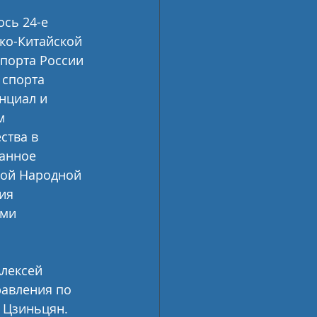
сь 24-е 
ко-Китайской 
порта России 
 спорта 
нциал и 
м 
ства в 
анное 
ой Народной 
ия 
ми 
лексей 
равления по 
 Цзиньцян.