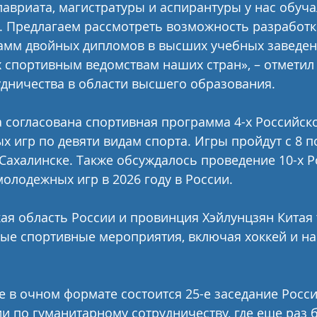
авриата, магистратуры и аспирантуры у нас обуча
. Предлагаем рассмотреть возможность разработк
амм двойных дипломов в высших учебных заведени
 спортивным ведомствам наших стран», – отметил
дничества в области высшего образования. 
 согласована спортивная программа 4-х Российско
 игр по девяти видам спорта. Игры пройдут с 8 по
Сахалинске. Также обсуждалось проведение 10-х Р
молодежных игр в 2026 году в России. 
кая область России и провинция Хэйлунцзян Китая 
ые спортивные мероприятия, включая хоккей и н
ве в очном формате состоится 25-е заседание Росс
и по гуманитарному сотрудничеству, где еще раз б