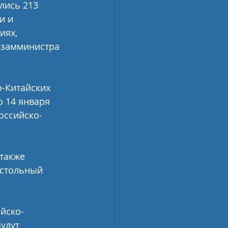
лись 213 
и и 
ях, 
 замминистра 
-Китайских 
 14 января 
оссийско-
также 
астольный 
ийско-
удут 