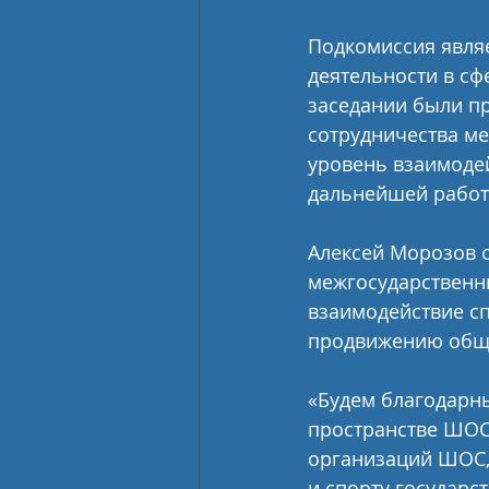
Подкомиссия явля
деятельности в сф
заседании были пр
сотрудничества ме
уровень взаимодей
дальнейшей работ
Алексей Морозов о
межгосударственн
взаимодействие с
продвижению общ
«Будем благодарны
пространстве ШОС,
организаций ШОС, 
и спорту государс