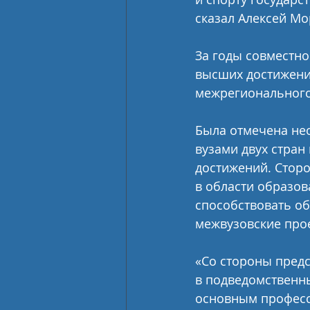
сказал Алексей Мо
За годы совместно
высших достижений
межрегионального
Была отмечена не
вузами двух стран
достижений. Стор
в области образов
способствовать об
межвузовские прое
«Со стороны пред
в подведомственны
основным профес