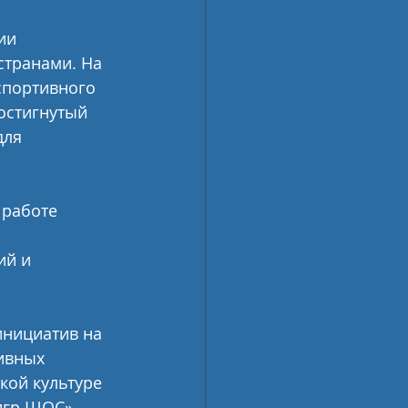
ии 
странами. На 
спортивного 
остигнутый 
для 
 работе 
й и 
инициатив на 
ивных 
кой культуре 
гр ШОС», – 