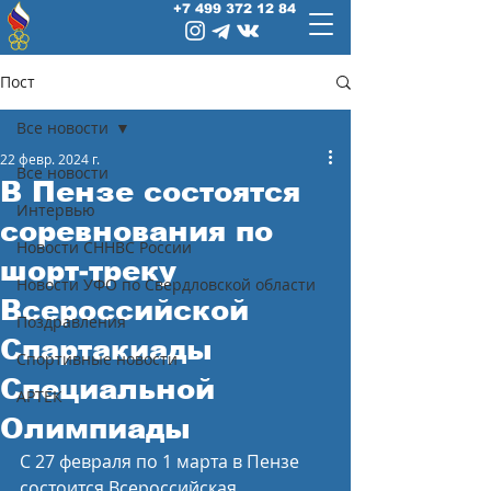
+7 499 372 12 84
Пост
Все новости
22 февр. 2024 г.
Все новости
В Пензе состоятся
Интервью
соревнования по
Новости СННВС России
шорт-треку
Новости УФО по Свердловской области
Всероссийской
Поздравления
Спартакиады
Спортивные новости
Специальной
АРТЕК
Олимпиады
С 27 февраля по 1 марта в Пензе 
состоится Всероссийская 