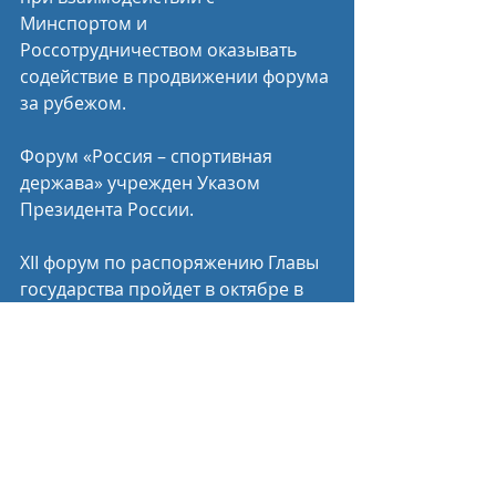
Минспортом и 
Россотрудничеством оказывать 
содействие в продвижении форума 
за рубежом.  
Форум «Россия – спортивная 
держава» учрежден Указом 
Президента России.
XII форум по распоряжению Главы 
государства пройдет в октябре в 
Уфе. На форуме планируется 
проведение пленарного 
заседания, около 50 круглых 
столов, пленарных сессий, 
конференций, семинаров и 
дискуссионных площадок с 
участием экспертов отрасли и 