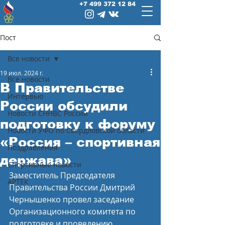
+7 499 372 12 84
Пост
Все новости
19 июл. 2024 г.
Все новости
В Правительстве
Интервью
России обсудили
Новости СННВС России
подготовку к форуму
Новости УФО по Свердловской области
«Россия – спортивная
Поздравления
держава»
Спортивные новости
Заместитель Председателя 
АРТЕК
Правительства России Дмитрий 
Чернышенко провел заседание 
Организационного комитета по 
подготовке и проведению 