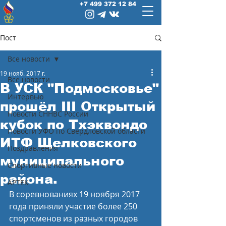
+7 499 372 12 84
Пост
Все новости
19 нояб. 2017 г.
Все новости
В УСК "Подмосковье"
Интервью
прошёл III Открытый
Новости СННВС России
кубок по Тхэквондо
Новости УФО по Свердловской области
ИТФ Щелковского
Поздравления
муниципального
Спортивные новости
района.
АРТЕК
В соревнованиях 19 ноября 2017 
года приняли участие более 250 
спортсменов из разных городов 