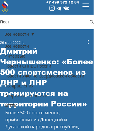
+7 499 372 12 84
Пост
Все новости
26 мая 2022 г.
Все новости
Дмитрий
Интервью
Чернышенко: «Более
Новости СННВС России
500 спортсменов из
Новости УФО по Свердловской области
ДНР и ЛНР
Поздравления
тренируются на
Спортивные новости
территории России»
АРТЕК
Более 500 спортсменов, 
прибывших из Донецкой и 
Луганской народных республик, 