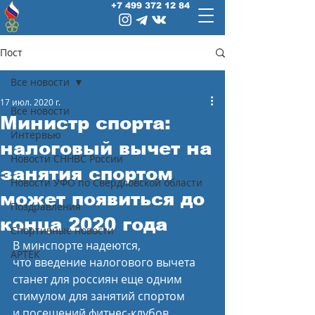
+7 499 372 12 84
Пост
Все новости
17 июл. 2020 г.
Все новости
Министр спорта:
Интервью
налоговый вычет на
Новости СННВС России
занятия спортом
Новости УФО по Свердловской области
может появиться до
Поздравления
конца 2020 года
Спортивные новости
В минспорте надеются, 
АРТЕК
что введение налогового вычета 
станет для россиян еще одним 
стимулом для занятий спортом 
и посещений фитнес-клубов.