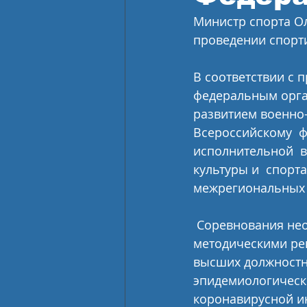
Министр спорта Ол
проведении спорт
В соответствии с
федеральным орга
развитием военно-
Всероссийскому  ф
исполнительной  в
культуры и  спорт
межрегиональных 
 Соревнования необходимо организовывать  и проводить в соответствии с 
методическими ре
высших должностны
эпидемиологическ
коронавирусной и