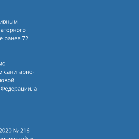
раторного 
 ранее 72 
м санитарно-
новой 
Федерации, а 
2020 № 216 
оприятий и  