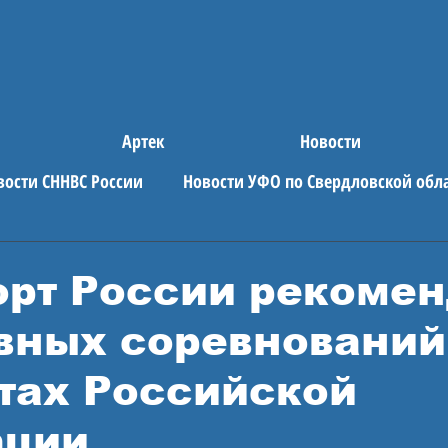
Артек
Новости
вости СННВС России
Новости УФО по Свердловской обл
е новости
АРТЕК
рт России рекомен
вных соревнований
тах Российской
ации