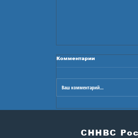
Комментарии
Ваш комментарий...
В Астане стартуют
Игры будущего
СННВС Ро