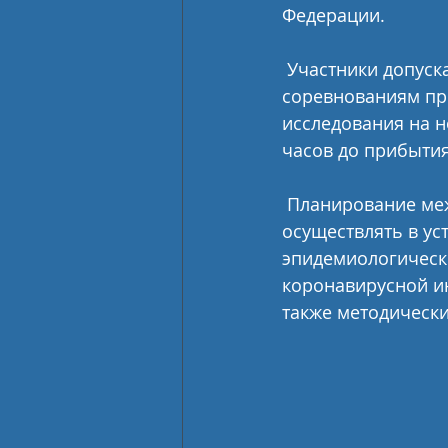
Федерации.
 Участники допускаются к всероссийским и  межрегиональным спортивным 
соревнованиям при
исследования на н
часов до прибытия
 Планирование международных спортивных  мероприятий необходимо 
осуществлять в ус
эпидемиологическ
коронавирусной ин
также методическ