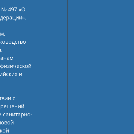
 № 497 «О 
дерации».
м, 
ководство 
, 
ганам 
 физической 
йских и  
 решений 
м санитарно-
новой 
кой 