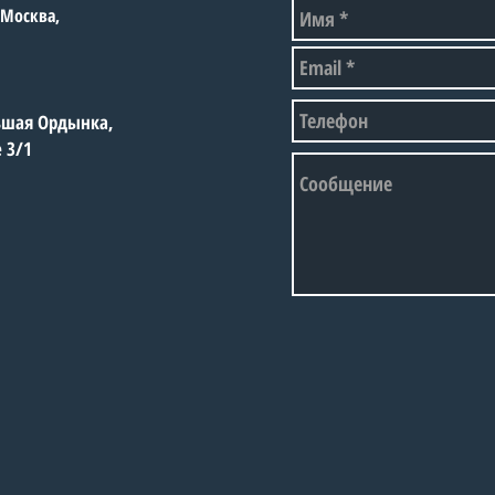
, Москва,
рос
спо
сор
огр
льшая Ордынка,
е 3/1