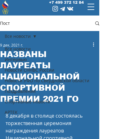
+7 499 372 12 84
Пост
Все новости
9 дек. 2021 г.
Все новости
НАЗВАНЫ
Интервью
ЛАУРЕАТЫ
Новости СННВС России
НАЦИОНАЛЬНОЙ
Новости УФО по Свердловской области
СПОРТИВНОЙ
Поздравления
ПРЕМИИ 2021 ГО
Спортивные новости
АРТЕК
8 декабря в столице состоялась 
торжественная церемония 
награждения лауреатов 
Национальной спортивной 