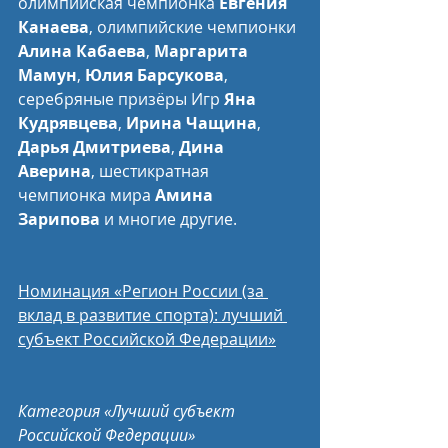
олимпийская чемпионка 
Евгения 
Канаева
, олимпийские чемпионки 
Алина Кабаева
, 
Маргарита 
Мамун
, 
Юлия Барсукова
, 
серебряные призёры Игр 
Яна 
Кудрявцева
, 
Ирина Чащина
, 
Дарья Дмитриева
, 
Дина 
Аверина
, шестикратная 
чемпионка мира 
Амина 
Зарипова 
и многие другие.
Номинация «Регион России (за 
вклад в развитие спорта): лучший 
субъект Российской Федерации»
Категория «Лучший субъект 
Российской Федерации»