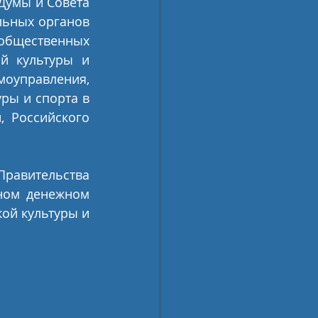
Думы и Совета 
ьных органов 
общественных 
й культуры и 
оуправления, 
ы и спорта в 
 Российского 
равительства 
ном денежном 
й культуры и 