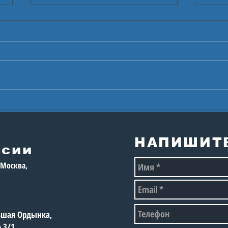
Исполком
Про
Международной
ГЕР
федерации
сто
настольного тенниса
мол
НАПИШИТ
принял решение
ссии
восстановить допуск
, Москва,
российских
спортсменов к
соревнованиям без
ограничений
льшая Ордынка,
е 3/1