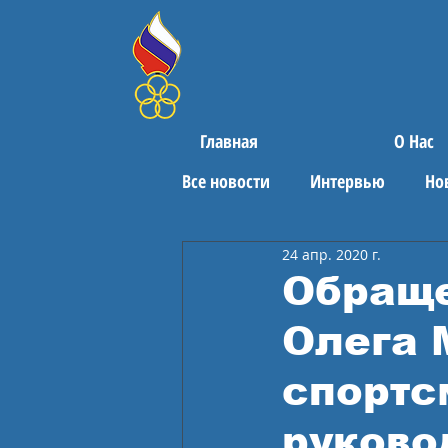
Главная
О Нас
Все новости
Интервью
Но
24 апр. 2020 г.
Поздравления
Спортивны
Обраще
Олега 
спортс
руково