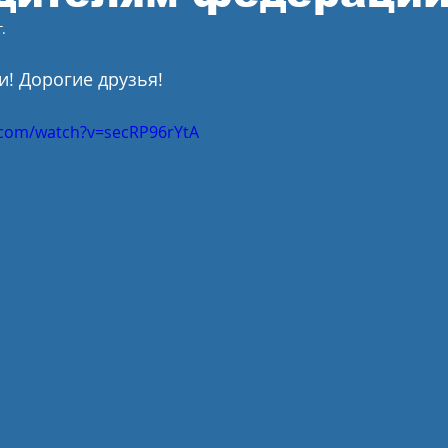
.
! Дорогие друзья!
.com/watch?v=secRP96rYtA