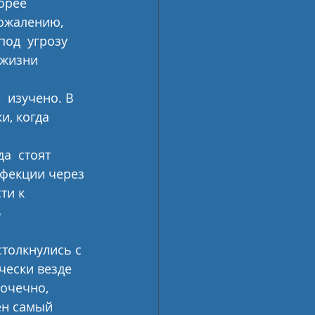
рее  
ожалению,  
од  угрозу 
 жизни 
 изучено. В 
и, когда 
а  стоят 
нфекции через 
ти к 
  
толкнулись с 
чески везде 
очечно, 
ен самый 