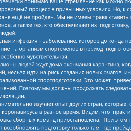
овечески понимаю ваше стремление как можно ско
ровочный процесс в привычных условиях. Но, к с
ране ещё не пройден. Мы не имеем права ставить п
ов, а также тех, кто обеспечивает их  подготовку,
людей.
ная инфекция – заболевание, которое до конца не 
яние на организм спортсменов в период  подготовк
 особенно чувствительная.
ллионы людей ждут дома окончания карантина, когд
й, нельзя идти на риск создания новых очагов  и
ализованной спортподготовки. Это может  привес
чений. Поэтому мы должны продолжать следовать
изоляции.
нимательно изучает опыт других стран, которые  с
коронавируса в разное время. Видим, что  практи
овка сборных команд приостановлена.  При этом т
 возобновлять подготовку только там,  где пройд