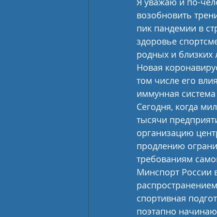
Я уважаю и по-чел
возобновить трени
пик пандемии в ст
здоровье спортсмен
родных и близких 
Новая коронавирус
том числе его вли
иммунная система
Сегодня, когда ми
тысячи предприяти
организацию центр
продлению ограни
требованиям само
Минспорт России в
распространением 
спортивная подгот
поэтапно начинают