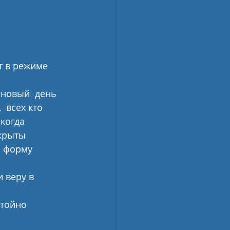
т в режиме 
новый  день 
 всех кто 
когда 
акрыты 
 форму 
 веру в 
тойно 