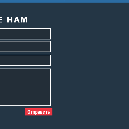
зидента СННВС
сии А.Е. Карпова с
летним юбилеем!
Е НАМ
Отправить