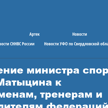
Артек
Новости
вости СННВС России
Новости УФО по Свердловской обл
е новости
АРТЕК
ние министра спор
Матыцина к
менам, тренерам и
дителям федераци