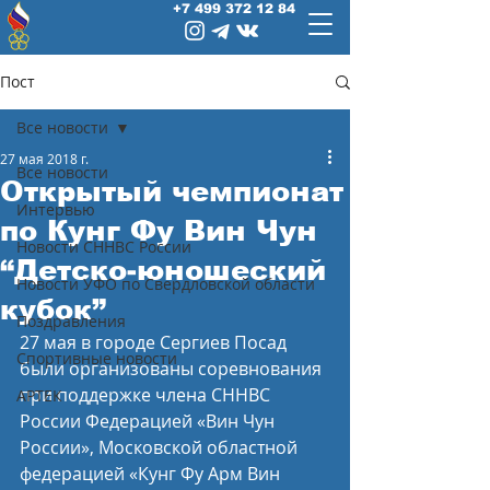
+7 499 372 12 84
Пост
Все новости
27 мая 2018 г.
Все новости
Открытый чемпионат
Интервью
по Кунг Фу Вин Чун
Новости СННВС России
“Детско-юношеский
Новости УФО по Свердловской области
кубок”
Поздравления
27 мая в городе Сергиев Посад  
Спортивные новости
были организованы соревнования 
при поддержке члена СННВС 
АРТЕК
России Федерацией «Вин Чун 
России», Московской областной 
федерацией «Кунг Фу Арм Вин 