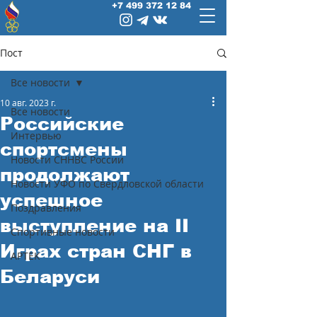
+7 499 372 12 84
Пост
Все новости
10 авг. 2023 г.
Все новости
Российские
Интервью
спортсмены
Новости СННВС России
продолжают
Новости УФО по Свердловской области
успешное
Поздравления
выступление на II
Спортивные новости
Играх стран СНГ в
АРТЕК
Беларуси