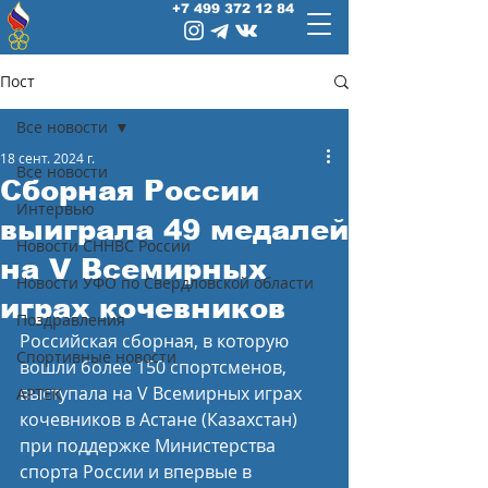
+7 499 372 12 84
Пост
Все новости
18 сент. 2024 г.
Все новости
Сборная России
Интервью
выиграла 49 медалей
Новости СННВС России
на V Всемирных
Новости УФО по Свердловской области
играх кочевников
Поздравления
Российская сборная, в которую 
Спортивные новости
вошли более 150 спортсменов, 
выступала на V Всемирных играх 
АРТЕК
кочевников в Астане (Казахстан) 
при поддержке Министерства 
спорта России и впервые в 