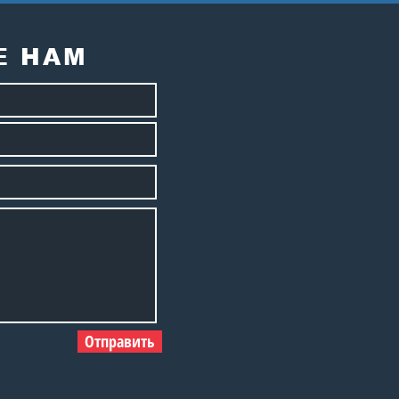
зидента СННВС
сии А.Е. Карпова с
летним юбилеем!
Е НАМ
Отправить