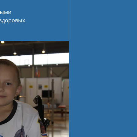
ными 
 здоровых 