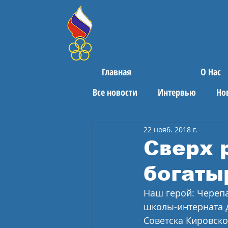
Главная
О Нас
Все новости
Интервью
Но
22 нояб. 2018 г.
Поздравления
Спортивны
Сверх 
богаты
Наш герой: Черепа
школы-интерната д
Советска Кировско