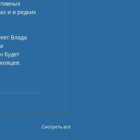
ртивных 
з и в редких 
яет Влада 
а 
 будет 
ековцев.
Смотреть все