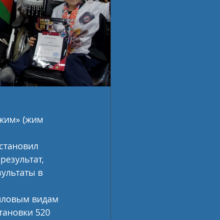
жим» (жим 
становил 
результат, 
зультаты в 
иловым видам 
тановки 520 