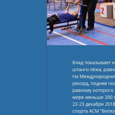
Влад показывает 
штанги лёжа, равно
На Международном
рекорд, подняв пол
равному которого н
мире меньше 200 
22-23 декабря 201
спорта АСМ "Витязь