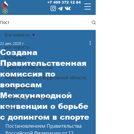
+7 499 372 12 84
Пост
Все новости
22 дек. 2020 г.
Все новости
Создана
Интервью
Правительственная
Новости СННВС России
комиссия по
Новости УФО по Свердловской области
вопросам
Поздравления
Международной
Спортивные новости
конвенции о борьбе
АРТЕК
с допингом в спорте
Постановлением Правительства 
Российской Федерации от 12 