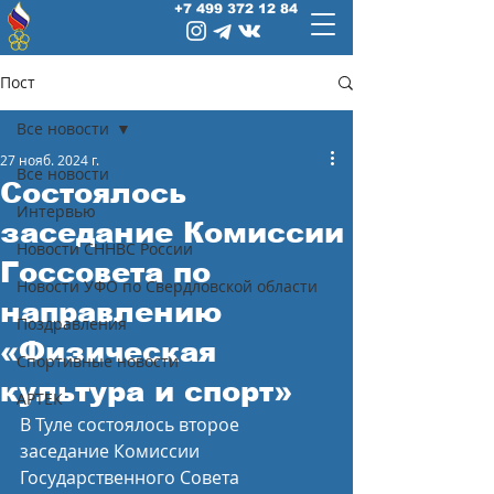
+7 499 372 12 84
Пост
Все новости
27 нояб. 2024 г.
Все новости
Состоялось
Интервью
заседание Комиссии
Новости СННВС России
Госсовета по
Новости УФО по Свердловской области
направлению
Поздравления
«Физическая
Спортивные новости
культура и спорт»
АРТЕК
В Туле состоялось второе 
заседание Комиссии 
Государственного Совета 