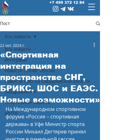
+7 499 372 12 84
Пост
Все новости
22 окт. 2024 г.
Все новости
«Спортивная
Интервью
интеграция на
Новости СННВС России
пространстве СНГ,
Новости УФО по Свердловской области
БРИКС, ШОС и ЕАЭС.
Поздравления
Новые возможности»
Спортивные новости
На Международном спортивном 
АРТЕК
форуме «Россия – спортивная 
держава» в Уфе Министр спорта 
России Михаил Дегтярев принял 
участие в панельной сессии 