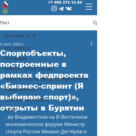
+7 499 372 12 84
Пост
Все новости
5 сент. 2024 г.
Все новости
Спортобъекты,
Интервью
построенные в
Новости СННВС России
рамках федпроекта
Новости УФО по Свердловской области
«Бизнес-спринт (Я
Поздравления
выбираю спорт)»,
Спортивные новости
открыты в Бурятии
АРТЕК
, во Владивостоке на IX Восточном 
экономическом форуме Министр 
спорта России Михаил Дегтярев и 