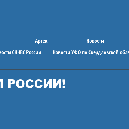
Артек
Новости
вости СННВС России
Новости УФО по Свердловской обл
е новости
АРТЕК
М РОССИИ!