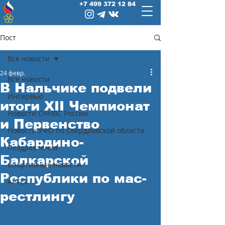
+7 499 372 12 84
Пост
Все новости
24 февр.
Все новости
В Нальчике подвели
Интервью
итоги XII Чемпионат
Новости СННВС России
и Первенство
Новости УФО по Свердловской области
Кабардино-
Поздравления
Балкарской
Спортивные новости
Республики по мас-
АРТЕК
рестлингу