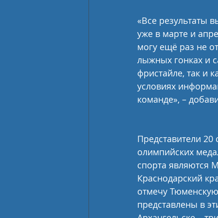
«Все результаты 
уже в марте и апр
могу ещё раз не о
лыжных гонках и с
фристайле, так и 
условиях информа
команде», – добав
Представители 20 
олимпийских меда
спорта являются М
Краснодарский кра
отмечу Тюменскую 
представлены в эти
Архангельске – три