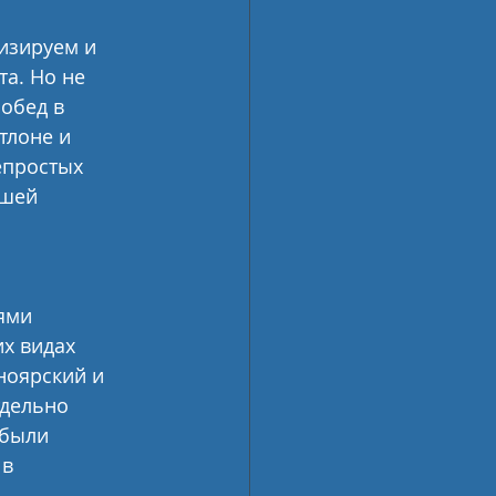
изируем и 
а. Но не 
обед в 
тлоне и 
епростых 
шей 
ями 
х видах 
ноярский и 
дельно 
 были 
в 