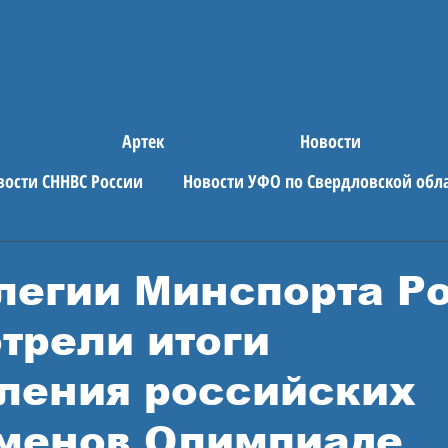
Артек
Новости
вости СННВС России
Новости УФО по Свердловской обл
е новости
АРТЕК
легии Минспорта Р
трели итоги
ления российских
менов Олимпиаде