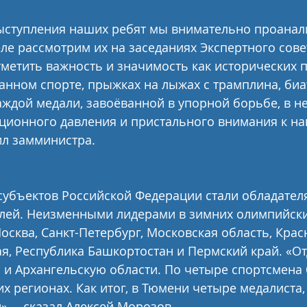
выступления наших ребят мы внимательно проанал
еле рассмотрим их на заседаниях Экспертного совет
тметить важность и значимость как исторических п
анном спорте, прыжках на лыжах с трамплина, биа
каждой медали, завоёванной в упорной борьбе, в н
ционного давления и пристального внимания к на
ил замминистра.
субъектов Российской Федерации стали обладател
лей. Неизменными лидерами в зимних олимпийски
осква, Санкт-Петербург, Московская область, Крас
я, Республика Башкортостан и Пермский край. «От
и Архангельскую области. По четыре спортсмена
х регионах. Как итог, в Тюмени четыре медалиста, 
», – сказал Алексей Морозов.