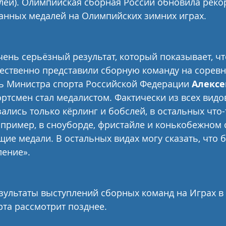
лей). Олимпийская сборная России обновила реко
анных медалей на Олимпийских зимних играх.
очень серьёзный результат, который показывает, чт
ественно представили сборную команду на соревно
ь Министра спорта Российской Федерации 
Алексе
ртсмен стал медалистом. Фактически из всех видо
лись только кёрлинг и бобслей, в остальных что-
апример, в сноуборде, фристайле и конькобежном с
щие медали. В остальных видах могу сказать, что 
ление».
зультаты выступлений сборных команд на Играх в
та рассмотрит позднее.