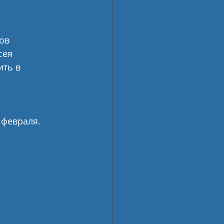
ов 
сея 
ть в 
 февраля. 