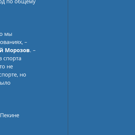
рд по общему 
о мы 
ваниях, – 
й Морозов
. – 
в спорта 
то не 
порте, но 
было 
 Пекине 