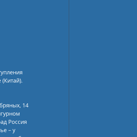
тупления 
(Китай).
бряных, 14 
игурном 
ад Россия 
ье – у 