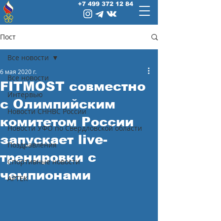
+7 499 372 12 84
Пост
Все новости
6 мая 2020 г.
Все новости
FITMOST совместно
Интервью
с Олимпийским
Новости СННВС России
комитетом России
Новости УФО по Свердловской области
запускает live-
Поздравления
тренировки с
Спортивные новости
чемпионами
АРТЕК