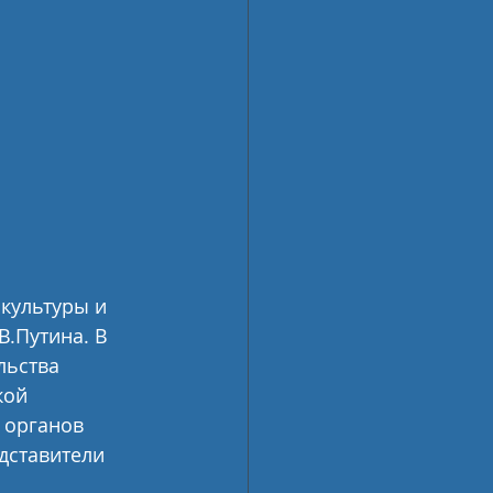
культуры и 
.Путина. В 
льства 
кой 
 органов 
дставители 