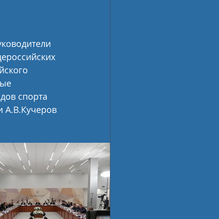
уководители 
ероссийских 
йского 
ые 
дов спорта 
 А.В.Кучеров 