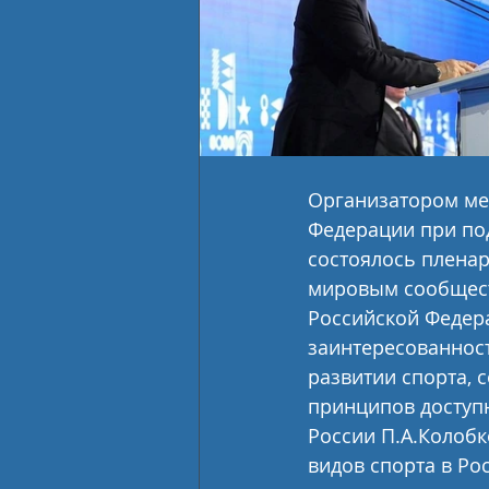
Организатором ме
Федерации при под
состоялось пленар
мировым сообщест
Российской Федера
заинтересованност
развитии спорта, 
принципов доступн
России П.А.Колобк
видов спорта в Р