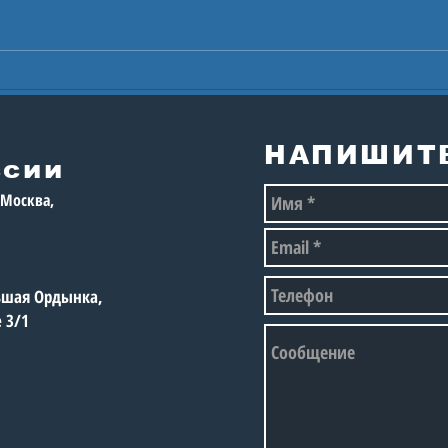
Поз
БЛАГОТВОРИТЕЛЬНЫЙ
Пре
ВЕЛОЗАЕЗД «ЮНЫЕ
Рос
ВЕЛОСИПЕДИСТЫ
75-
МОСКВЫ»
НАПИШИТ
ссии
, Москва,
льшая Ордынка,
е 3/1