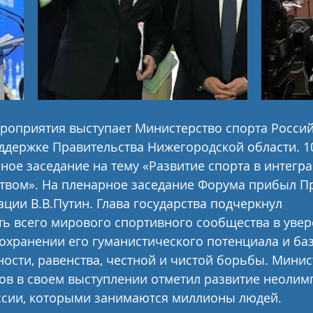
роприятия выступает Министерство спорта Россий
держке Правительства Нижегородской области. 10
ное заседание на тему «Развитие спорта в интегра
вом». На пленарное заседание Форума прибыл Пр
ции В.В.Путин. Глава государства подчеркнул 
ь всего мирового спортивного сообщества в уве
сохранении его гуманистического потенциала и ба
ости, равенства, честной и чистой борьбы. Минис
ов в своем выступлении отметил развитие неолим
оссии, которыми занимаются миллионы людей.