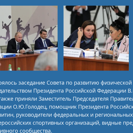
тоялось заседание Совета по развитию физической 
дательством Президента Российской Федерации В.В
также приняли Заместитель Председателя Правите
ации О.Ю.Голодец, помощник Президента Российс
витин, руководители федеральных и региональных
ероссийских спортивных организаций, видные пре
тивного сообщества.