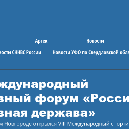
Артек
Новости
вости СННВС России
Новости УФО по Свердловской обл
е новости
АРТЕК
еждународный
вный форум «Росси
вная держава»
ем Новгороде открылся VIII Международный спорт