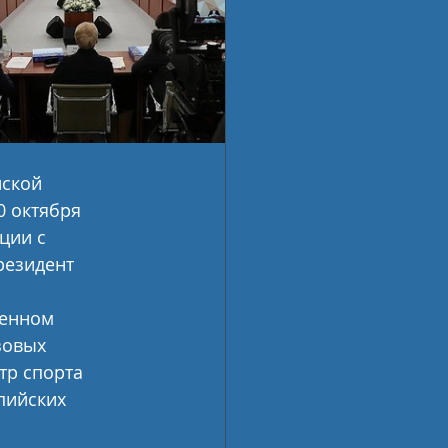
ской 
 октября 
ции с 
езидент 
ренном 
зовых 
тр спорта 
пийских 