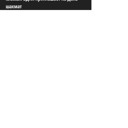
шахмат
СННВС России
ул. Пречистенка, 10/2 стр 1, Москва,
119034, Россия
Юридический адрес:
115035, г.Москва, ул. Большая Ордынка, д.
13/9, стр. 1, помещение 3/1
Телефон:
+7 (499) 372-12-84