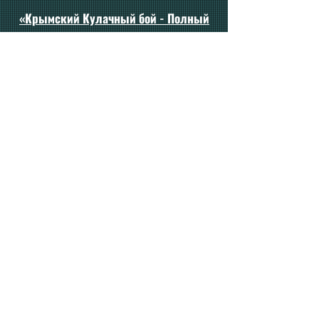
«Крымский Кулачный бой - Полный
контакт»
Поединок проводится в полный
контакт, без остановки боя в случае
попаданий (кроме нокдаунов или
нокаута). Подсчет балов - в конце
поединка, победитель определяется
по очкам или досрочно ввиду нокаута
или дисквалификации спортсмена.
Защитная экипировка - боксерские
перчатки (все возраста - 10 унций),
бандаж, защита на грудь для женщин,
капа и шлем для кикбоксинга.
Разрешенные для атаки цели и
техника:
• Голова – фронтальная (передняя)
часть головы, боковые части головы;
• Туловище – фронтальная (передняя),
боковые стороны туловища;