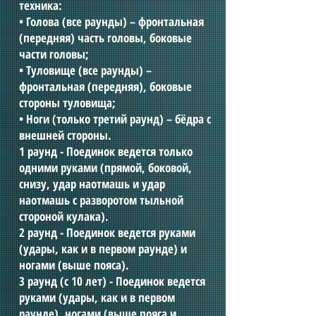
техника:
• Голова (все раунды) – фронтальная
(передняя) часть головы, боковые
части головы;
• Туловище (все раунды) –
фронтальная (передняя), боковые
стороны туловища;
• Ноги (только третий раунд) – бёдра с
внешней стороны.
1 раунд - Поединок ведется только
одними руками (прямой, боковой,
снизу, удар наотмашь и удар
наотмашь с разворотом тыльной
стороной кулака).
2 раунд - Поединок ведется руками
(удары, как и в первом раунде) и
ногами (выше пояса).
3 раунд (с 10 лет) - Поединок ведется
руками (удары, как и в первом
раунде), ногами (выше пояса и