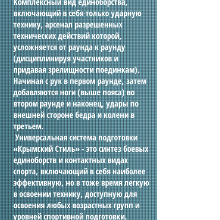
Комплексный вид единоборства,
включающий в себя только ударную
технику, арсенал разрешенных
технических действий которой,
усложняется от раунда к раунду
(дисциплинируя участников и
придавая зрелищности поединкам).
Начиная с рук в первом раунде, затем
добавляются ноги (выше пояса) во
втором раунде и наконец, удары по
внешней стороне бедра и колени в
третьем.
Универсальная система подготовки
«Крымский Cтиль» - это синтез боевых
единоборств и контактных видах
спорта, включающий в себя наиболее
эффективную, но в тоже время легкую
в освоении технику, доступную для
освоения любых возрастных групп и
уровней спортивной подготовки.