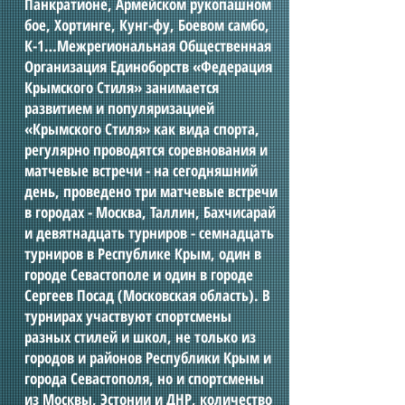
Панкратионе, Армейском рукопашном
бое, Хортинге, Кунг-фу, Боевом самбо,
К-1…Межрегиональная Общественная
Организация Единоборств «Федерация
Крымского Стиля» занимается
развитием и популяризацией
«Крымского Стиля» как вида спорта,
регулярно проводятся соревнования и
матчевые встречи - на сегодняшний
день, проведено три матчевые встречи
в городах - Москва, Таллин, Бахчисарай
и девятнадцать турниров - семнадцать
турниров в Республике Крым, один в
городе Севастополе и один в городе
Сергеев Посад (Московская область). В
турнирах участвуют спортсмены
разных стилей и школ, не только из
городов и районов Республики Крым и
города Севастополя, но и спортсмены
из Москвы, Эстонии и ДНР, количество