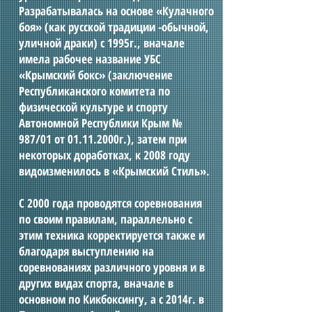
Разрабатывалась на основе «Кулачного
боя» (как русской традиции -обычной,
уличной драки) с 1995г., вначале
имела рабочее название УБС
«Крымский бокс» (заключение
Республиканского комитета по
физической культуре и спорту
Автономной Республики Крым №
987/01 от
01.11.2000
г.), затем при
некоторых доработках, к 2008 году
видоизменилось в «Крымский Стиль».
С 2000 года проводятся соревнования
по своим правилам, параллельно с
этим техника корректируется также и
благодаря выступлению на
соревнованиях различного уровня и в
других видах спорта, вначале в
основном по Кикбоксингу, а с 2014г. в