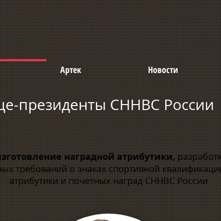
Артек
Новости
це-президенты СННВС России
изготовление наградной атрибутики,
разработк
ных требований о знаках спортивной квалификаци
атрибутики и почетных наград СННВС России