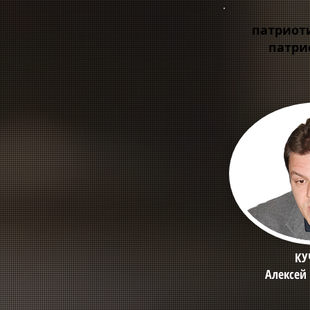
патриот
патри
КУ
Алексей