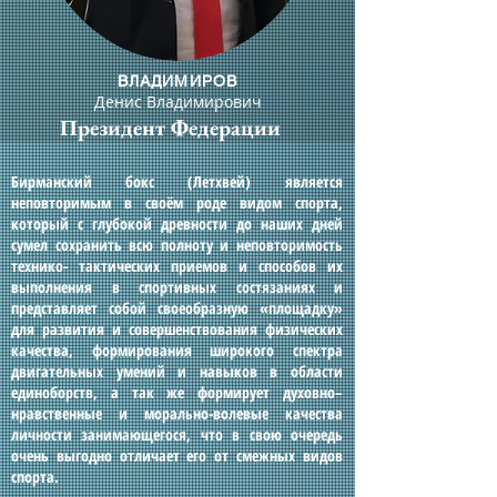
ВЛАДИМИРОВ
Денис Владимирович
Президент Федерации
Бирманский бокс (Летхвей) является
неповторимым в своём роде видом спорта,
который с глубокой древности до наших дней
сумел сохранить всю полноту и неповторимость
технико- тактических приемов и способов их
выполнения в спортивных состязаниях и
представляет собой своеобразную «площадку»
для развития и совершенствования физических
качества, формирования широкого спектра
двигательных умений и навыков в области
единоборств, а так же формирует духовно–
нравственные и морально-волевые качества
личности занимающегося, что в свою очередь
очень выгодно отличает его от смежных видов
спорта.