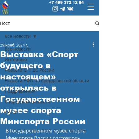
+7 499 372 12 84
Пост
Все новости
29 нояб. 2024 г.
Все новости
Выставка «Спорт
Интервью
будущего в
Новости СННВС России
настоящем»
Новости УФО по Свердловской области
открылась в
Поздравления
Государственном
Спортивные новости
музее спорта
АРТЕК
Минспорта России
В Государственном музее спорта 
Минспорта России состоялось 