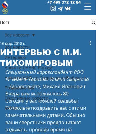
+7 499 372 12 84
Пост
Все новости
16 мар. 2018 г.
Все новости
ИНТЕРВЬЮ С М.И.
Интервью
ТИХОМИРОВЫМ
Новости СННВС России
Специальный корреспондент РОО 
Новости УФО по Свердловской области
РЕ «ИМАФ-Евразия» Ульяна Смирнова
– Здравствуйте, Михаил Иванович! 
Поздравления
Вчера вам исполнилось 80. 
Спортивные новости
Сегодня у вас юбилей свадьбы. 
Позвольте поздравить вас с этими 
АРТЕК
замечательными датами. Обычно 
ваши сверстники предпочитают 
отдыхать, проводя время на 