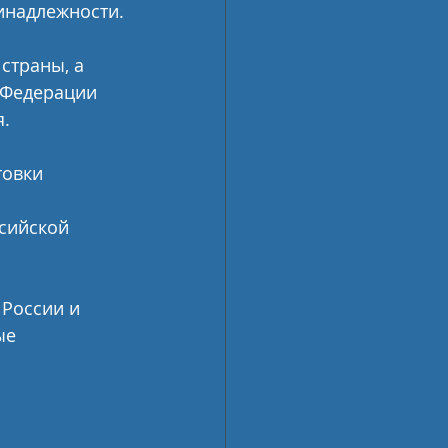
инадлежности.
страны, а 
 Федерации 
. 
товки 
 
сийской 
России и 
ые 