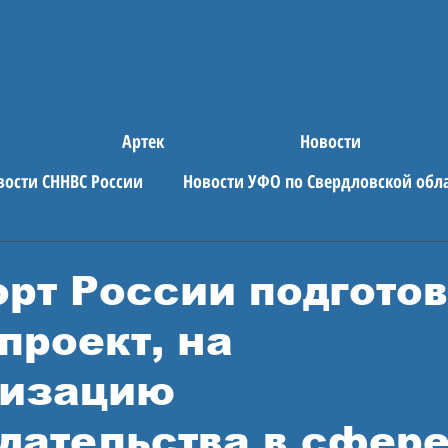
Артек
Новости
вости СННВС России
Новости УФО по Свердловской обл
е новости
АРТЕК
рт России подгото
проект, на
низацию
дательства в сфер