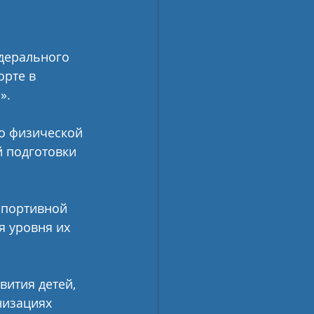
дерального 
рте в 
». 
о физической 
й подготовки 
спортивной 
 уровня их 
ития детей, 
низациях 