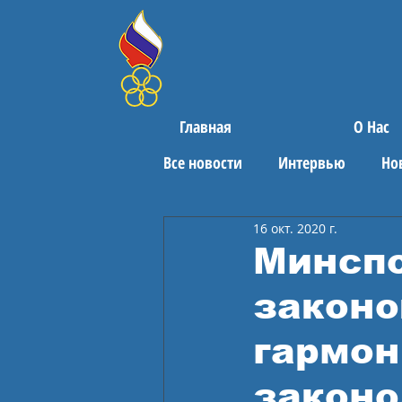
Главная
О Нас
Все новости
Интервью
Но
16 окт. 2020 г.
Поздравления
Спортивны
Минспо
законо
гармо
законо