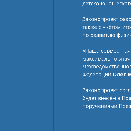
детско-юношеского
Законопроект разр
также с учётом ит
по развитию физич
«Наша совместная 
максимально знач
межведомственного
Федерации 
Олег 
Законопроект сог
будет внесён в Пр
поручениями През