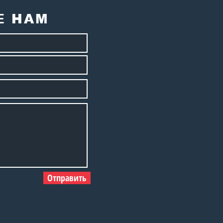
сии А.Е. Карпова с
летним юбилеем!
Е НАМ
Отправить