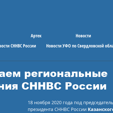
Артек
Новости
вости СННВС России
Новости УФО по Свердловской обл
е новости
АРТЕК
аем региональные
ния СННВС России
18 ноября 2020 года под председател
президента СННВС России 
Казанског