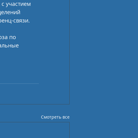
 с участием 
делений 
енц-связи.
за по 
альные 
Смотреть все