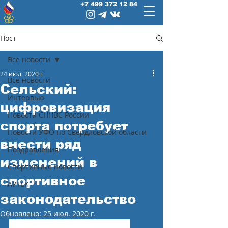
+7 499 372 12 84
Пост
Все новости
24 июл. 2020 г.
Все новости
Сельский:
Интервью
цифровизация
Новости СННВС России
спорта потребует
Новости УФО по Свердловской области
внести ряд
Поздравления
изменений в
Спортивные новости
спортивное
АРТЕК
законодательство
Обновлено:
25 июл. 2020 г.
В первую очередь изменения 