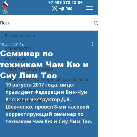
+7 499 372 12 84
Пост
Все новости
19 авг. 2017 г.
Все новости
Семинар по
Интервью
техникам Чам Кю и
Новости СННВС России
Сиу Лим Тао
Новости УФО по Свердловской области
19 августа 2017 года, вице-
Поздравления
президент Федерации Вин-Чун 
России и инструктор Д.В. 
Спортивные новости
Шевченко, провел 8-ми часовой 
АРТЕК
корректирующий семинар по 
техникам Чам Кю и Сиу Лим Тао.