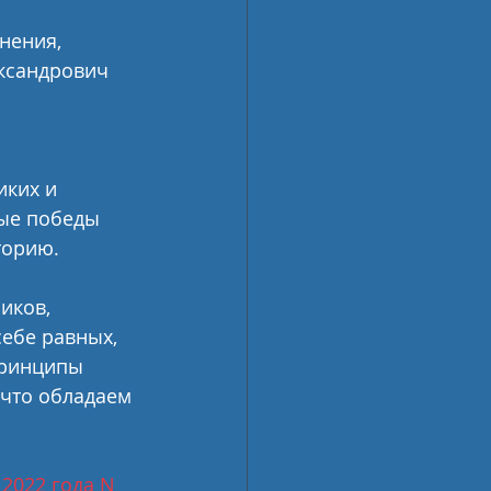
нения, 
ксандрович 
ких и 
ные победы 
торию.
иков, 
себе равных, 
принципы 
 что обладаем 
2022 года N 