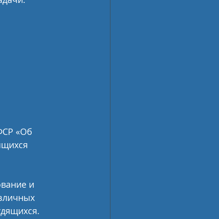
ФСР «Об 
ящихся 
вание и 
зличных 
удящихся.