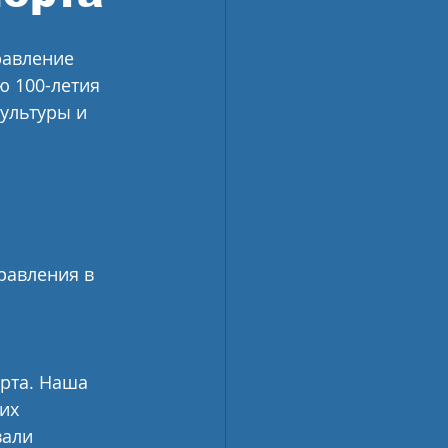
равление 
 100-летия 
ультуры и 
равления в 
рта. Наша 
их 
али 