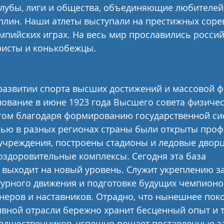
лубы, лиги и общества, объединяющие любителей
лин. Наши атлеты выступали на престижных соре
пийских играх. На весь мир прославились россий
ристы и конькобежцы.
развитии спорта высших достижений и массовой ф
нование в июне 1923 года Высшего совета физичес
гом благодаря формированию государственной си
лью в разных регионах страны были открыты про
учреждения, построены стадионы и ледовые дворц
здоровительные комплексы. Сегодня эта база 
 выходит на новый уровень. Служит укреплению з
урного движения и подготовке будущих чемпионо
неров и наставников. Отрадно, что нынешнее пок
вной отрасли бережно хранит бесценный опыт и 
редшественников, успешно решает поставленные з