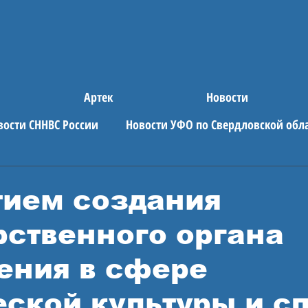
Артек
Новости
вости СННВС России
Новости УФО по Свердловской обл
е новости
АРТЕК
тием создания
рственного органа
ения в сфере
ской культуры и с