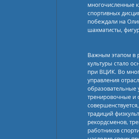
многочисленные к
спортивных дисцип
побеждали на Олим
шахматисты, фигу
Важным этапом в 
культуры стало ос
при ВЦИК. Во мно
управления отрас
образовательные 
тренировочные и о
совершенствуется,
традиций физкульт
рекордсменов, тре
работников спорти
наследие своих п