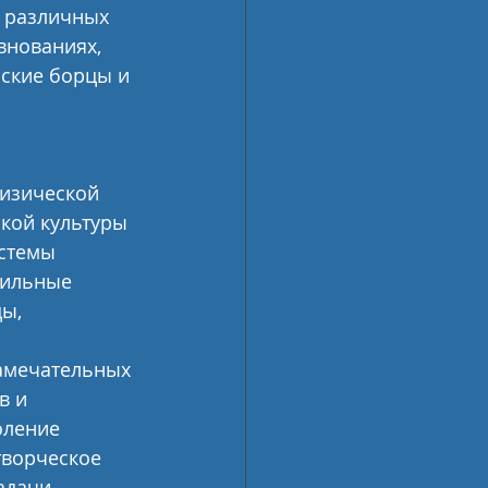
 различных 
внованиях, 
ские борцы и 
изической 
кой культуры 
стемы 
фильные 
ы, 
амечательных 
в и 
оление 
творческое 
адачи.