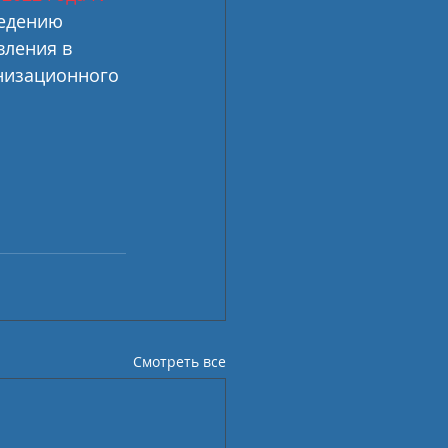
едению 
вления в 
анизационного 
Смотреть все