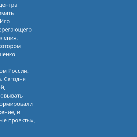
центра 
имать 
Игр 
берегающего 
ления, 
котором 
шенко.
ом России. 
. Сегодня 
й, 
зовывать 
формировали 
ение, и 
ые проекты», 