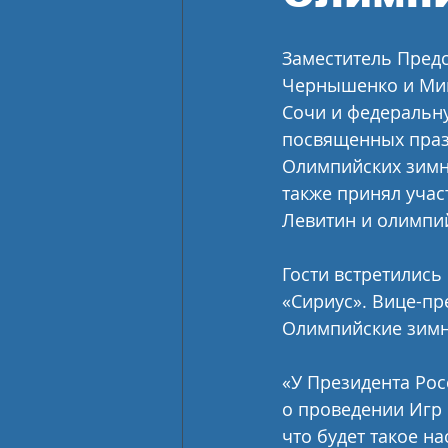
Заместитель Пред
Чернышенко и Мин
Сочи и федеральну
посвященных праз
Олимпийских зимни
также принял уча
Левитин и олимпи
Гости встретились
«Сириус». Вице-пр
Олимпийские зимн
«У Президента Рос
о проведении Игр в
что будет такое н