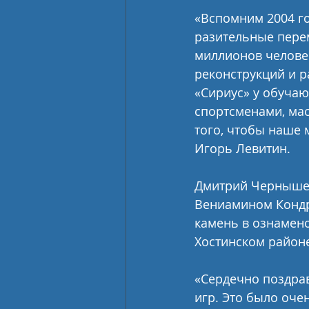
«Вспомним 2004 год
разительные перем
миллионов челове
реконструкций и р
«Сириус» у обучаю
спортсменами, мас
того, чтобы наше 
Игорь Левитин.
Дмитрий Чернышен
Вениамином Кондр
камень в ознамено
Хостинском район
«Сердечно поздрав
игр. Это было оче