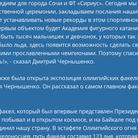
дием для города Сочи и ФТ «Сириус». Сегодня мы 
ественной церемонии, закладываем послания наши
т устанавливать новые рекорды в этом спортивном
первым объектом будет Академия фигурного катания
 быть тысяч мальчишек и девчонок, у которых так ж
 было льда, здесь появится возможность сделать с
икими прославленными чемпионами. Поэтому спас
ь!», - сказал Дмитрий Чернышенко.
акже была открыта экспозиция олимпийских факел
 Чернышенко. Он рассказал о самом главном факе
акел, который был впервые представлен Президен
 побывал и в открытом космосе, и на Байкале под 
динил нашу страну. В эстафете Олимпийского огня
келоносцев, путь факела составил 123 дня, котора