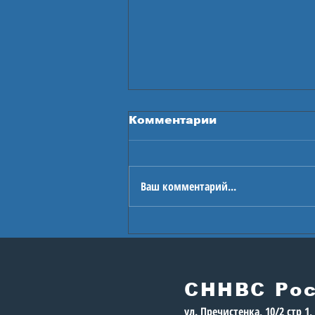
Комментарии
Ваш комментарий...
В Астане стартуют
Игры будущего
СННВС Ро
ул. Пречистенка, 10/2 стр 1