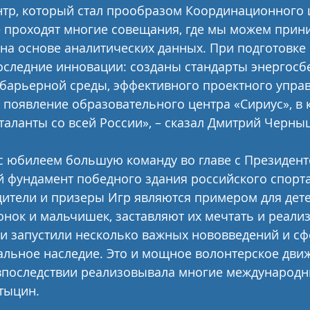
тр, который стал прообразом Координационного 
е проходят многие совещания, где мы можем прин
а основе аналитических данных. При подготовке 
оследние инновации: созданы стандарты энергос
збарьерной среды, эффективного проектного управ
появление образовательного центра «Сириус», в 
таланты со всей России», – сказал Дмитрий Черны
с юбилеем большую команду во главе с Президент
 фундамент победного здания российского спорта
ители и призеры Игр являются примером для дете
нок и мальчишек, заставляют их мечтать и реали
чи запустили несколько важных нововведений и с
льное наследие. Это и мощное волонтерское движ
 впоследствии реализовывала многие международн
тыцин.