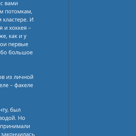
с вами 
м потомкам, 
 кластере. И 
 и хоккея – 
е, как и у 
вои первые 
ибо большое 
ов из личной 
ле – факеле 
ту, был 
водой. Но 
 принимали 
я закончилась 