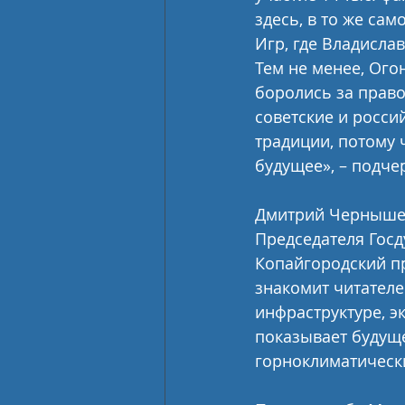
здесь, в то же са
Игр, где Владисла
Тем не менее, Ого
боролись за право
советские и росси
традиции, потому 
будущее», – подче
Дмитрий Чернышен
Председателя Госд
Копайгородский пр
знакомит читател
инфраструктуре, э
показывает будущ
горноклиматическ