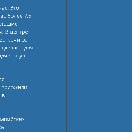
ас. Это 
с более 7,5 
ольших 
. В центре 
встречи со 
 сделано для 
одчеркнул 
ая 
 заложили 
 в 
импийских 
сь 