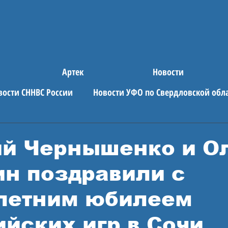
Артек
Новости
вости СННВС России
Новости УФО по Свердловской обл
е новости
АРТЕК
й Чернышенко и О
н поздравили с
летним юбилеем
йских игр в Сочи