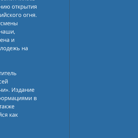
онию открытия 
ийского огня. 
тсмены 
наши, 
ена и 
олодежь на 
итель 
сей 
чи». Издание 
формациями в 
также 
ся как 