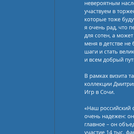
невероятным насле
участвуем в торж
которые тоже буду
я очень рад, что 
для сотен, а может
меня в детстве не
шаги и стать вел
и всем добрый пут
В рамках визита т
коллекции Дмитрия
Игр в Сочи.
«Наш российский ф
очень надежен: он
главное – он объе
участие 14 тыс. фа