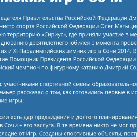
седателя Правительства Российской Федерации Дм
истр спорта Российской Федерации Олег Матыцин
ю территорию «Сириус», где приняли участие в ме
днованию десятилетнего юбилея с момента провед
х и XI Паралимпийских зимних игр в Сочи 2014. 
стие Помощник Президента Российской Федерации
йский чемпион по фигурному катанию Дмитрий Со
 с участниками спортивной смены образовательно
емьер рассказал о том, как готовились первые в и
ие игры:
сии есть дар предвидения и долгого планирования,
 Сочи – его заслуга. В те времена никто не мог пр
аследие от Игр. Созданы спортивные объекты, пост