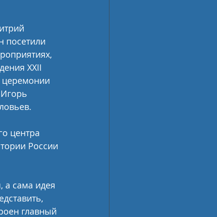
итрий 
 посетили 
роприятиях, 
ения XXII 
В церемонии 
 Игорь 
ловьев.
го центра 
стории России 
 а сама идея 
едставить, 
роен главный 