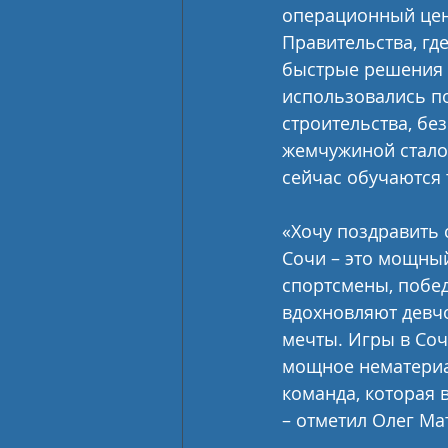
операционный цен
Правительства, гд
быстрые решения н
использовались п
строительства, бе
жемчужиной стало 
сейчас обучаются 
«Хочу поздравить 
Сочи – это мощный
спортсмены, побед
вдохновляют девчо
мечты. Игры в Со
мощное нематериа
команда, которая
– отметил Олег Ма