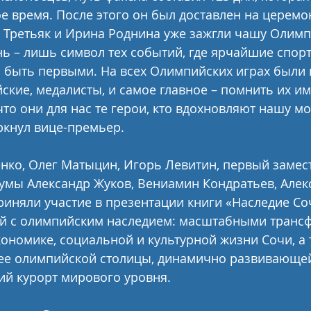
мое время. После этого он был доставлен на церем
в Третьяк и Ирина Роднина уже зажгли чашу Олимп
нь – лишь символ тех событий, где ярчайшие спор
 быть первыми. На всех Олимпийских играх были 
йские, медалисты, и самое главное – помнить их им
что они для нас те герои, кто вдохновляют нашу м
ркнул вице-премьер.
ко, Олег Матыцин, Игорь Левитин, первый замест
умы Александр Жуков, Вениамин Кондратьев, Алек
иняли участие в презентации книги «Наследие Со
ей с олимпийским наследием: масштабными транс
кономике, социальной и культурной жизни Сочи, а 
ее олимпийской столицы, динамично развивающей
ий курорт мирового уровня.