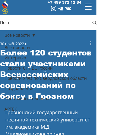
+7 499 372 12 84
Пост
Все новости
30 нояб. 2022 г.
Все новости
Более 120 студентов
Интервью
стали участниками
Новости СННВС России
Всероссийских
Новости УФО по Свердловской области
соревнований по
Поздравления
боксу в Грозном
Спортивные новости
АРТЕК
Грозненский государственный 
нефтяной технический университет 
им. академика М.Д. 
Миллионщикова принял 