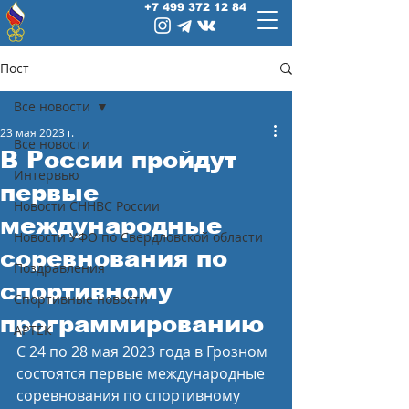
+7 499 372 12 84
Пост
Все новости
23 мая 2023 г.
Все новости
В России пройдут
Интервью
первые
Новости СННВС России
международные
Новости УФО по Свердловской области
соревнования по
Поздравления
спортивному
Спортивные новости
программированию
АРТЕК
С 24 по 28 мая 2023 года в Грозном 
состоятся первые международные 
соревнования по спортивному 