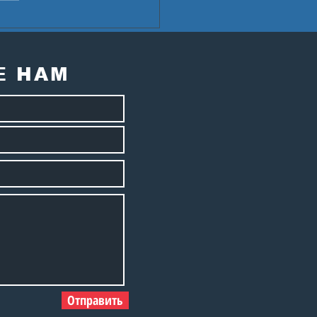
ект «ОГОНЬ
ОЕВ»: круглый
л «Команда
одости нашей»
Е НАМ
Отправить