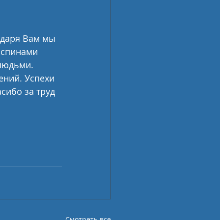
одаря Вам мы 
 спинами 
людьми. 
ений. Успехи 
сибо за труд 
Смотреть все