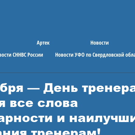
Артек
Новости
вости СННВС России
Новости УФО по Свердловской обл
е новости
АРТЕК
ября — День тренера
я все слова
арности и наилучш
ния тренерам!