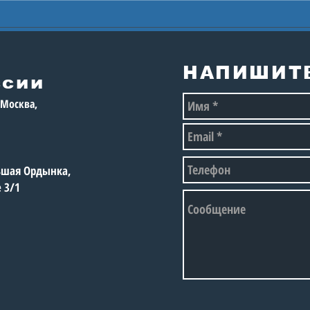
Исполком
Про
Международной
ГЕР
федерации
сто
настольного тенниса
мол
НАПИШИТ
принял решение
ссии
восстановить допуск
, Москва,
российских
спортсменов к
соревнованиям без
ограничений
льшая Ордынка,
е 3/1