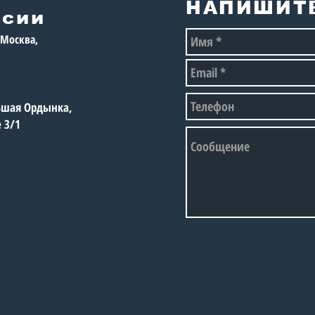
НАПИШИТ
ссии
, Москва,
льшая Ордынка,
е 3/1