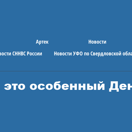
Артек
Новости
вости СННВС России
Новости УФО по Свердловской обл
е новости
АРТЕК
- это особенный Де