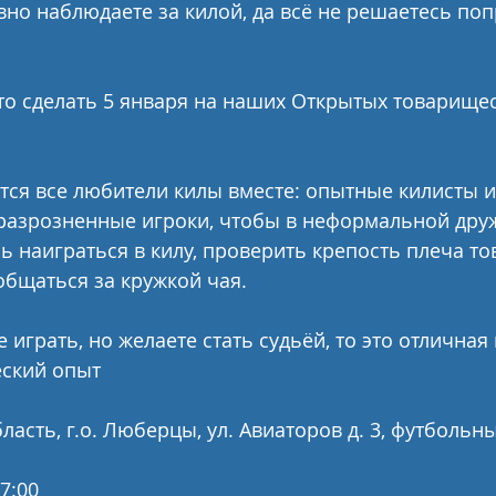
вно наблюдаете за килой, да всё не решаетесь поп
то сделать 5 января на наших Открытых товарищес
утся все любители килы вместе: опытные килисты и
 разрозненные игроки, чтобы в неформальной дру
ь наиграться в килу, проверить крепость плеча то
бщаться за кружкой чая.
е играть, но желаете стать судьёй, то это отлична
еский опыт
ласть, г.о. Люберцы, ул. Авиаторов д. 3, футбольн
17:00