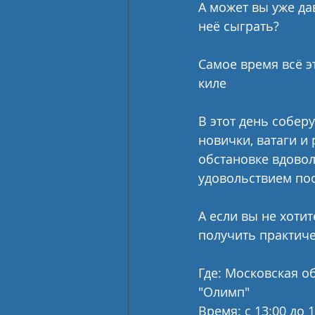
А может вы уже да
неё сыграть?
Самое время всё э
киле
В этот день собер
новички, ватаги и
обстановке вдовол
удовольствием поо
А если вы не хотит
получить практич
Где: Московская об
"Олимп"
Время: с 13:00 до 