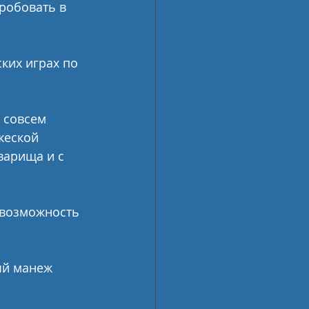
робовать в 
ких играх по 
 совсем 
жеской 
варища и с 
я возможность 
ый манеж 