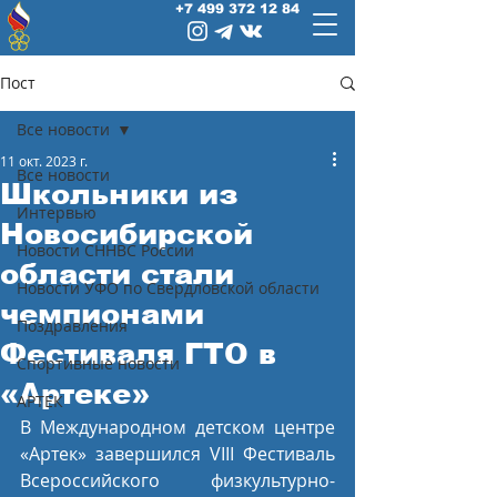
+7 499 372 12 84
Пост
Все новости
11 окт. 2023 г.
Все новости
Школьники из
Интервью
Новосибирской
Новости СННВС России
области стали
Новости УФО по Свердловской области
чемпионами
Поздравления
Фестиваля ГТО в
Спортивные новости
«Артеке»
АРТЕК
В Международном детском центре 
«Артек» завершился VIII Фестиваль 
Всероссийского физкультурно-