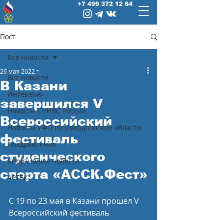
+7 499 372 12 84
Пост
Все новости
26 мая 2022 г.
Все новости
В Казани
Интервью
завершился V
Новости СННВС России
Всероссийский
Новости УФО по Свердловской области
фестиваль
Поздравления
студенческого
Спортивные новости
спорта «АССК.Фест»
АРТЕК
С 19 по 23 мая в Казани прошёл V 
Всероссийский фестиваль 