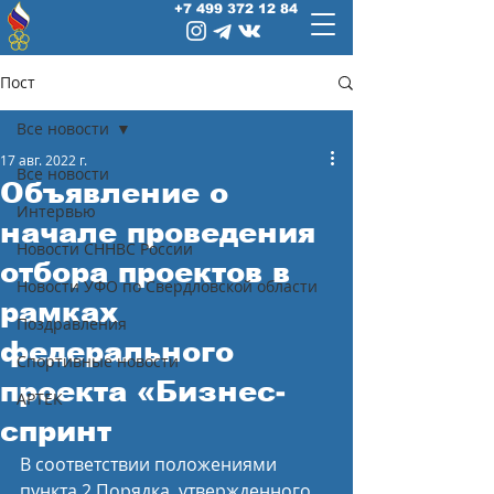
+7 499 372 12 84
Пост
Все новости
17 авг. 2022 г.
Все новости
Объявление о
Интервью
начале проведения
Новости СННВС России
отбора проектов в
Новости УФО по Свердловской области
рамках
Поздравления
федерального
Спортивные новости
проекта «Бизнес-
АРТЕК
спринт
В соответствии положениями 
пункта 2 Порядка, утвержденного 