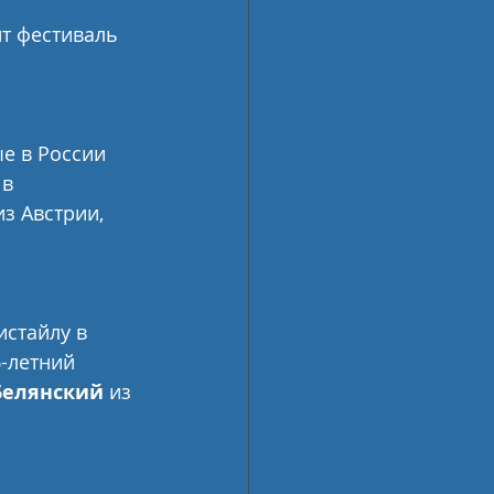
т фестиваль 
ые в России 
в 
з Австрии, 
истайлу в 
-летний 
Белянский
 из 