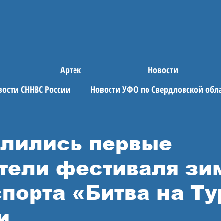
Артек
Новости
вости СННВС России
Новости УФО по Свердловской обл
е новости
АРТЕК
лились первые
тели фестиваля зи
спорта «Битва на Ту
и