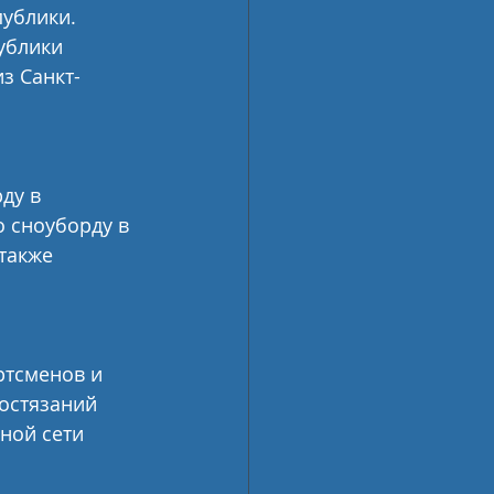
ублики. 
ублики 
из Санкт-
ду в 
 сноуборду в 
также 
ртсменов и 
остязаний 
ной сети 