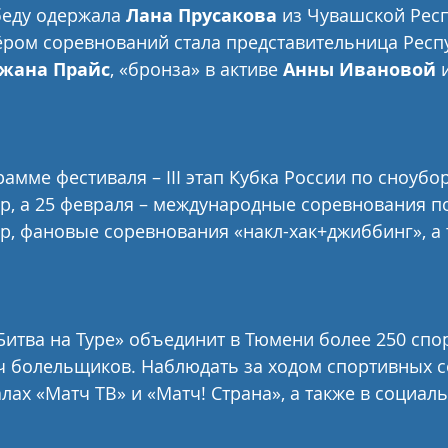
еду одержала 
Лана Прусакова
 из Чувашской Респ
ром соревнований стала представительница Респ
жана Прайс
, «бронза» в активе 
Анны Ивановой
 
амме фестиваля – III этап Кубка России по сноубор
р, а 25 февраля – международные соревнования по
р, фановые соревнования «накл-хак+джиббинг», а 
Битва на Туре» объединит в Тюмени более 250 спо
ч болельщиков. Наблюдать за ходом спортивных с
лах «Матч ТВ» и «Матч! Страна», а также в социаль