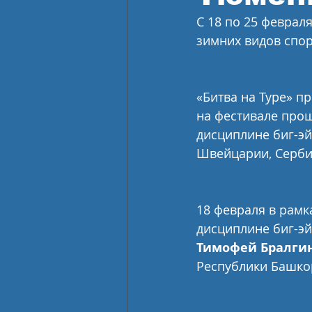
С 18 по 25 феврал
зимних видов спор
«Битва на Туре» пр
на фестивале прош
дисциплине биг-эй
Швейцарии, Серби
18 февраля в рамка
дисциплине биг-эй
Тимофей Бралги
Республики Башкор