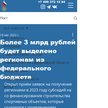
+7 499 372 12 84
Пост
Все новости
19 авг. 2022 г.
Все новости
Более 3 млрд рублей
Интервью
будет выделено
Новости СННВС России
регионам из
Новости УФО по Свердловской области
федерального
Поздравления
бюджета
Спортивные новости
Открыт приём заявок на получение 
АРТЕК
регионами в 2023 году субсидий на 
со финансирование строительства 
спортивных объектов, которые 
создаются с привлечением 