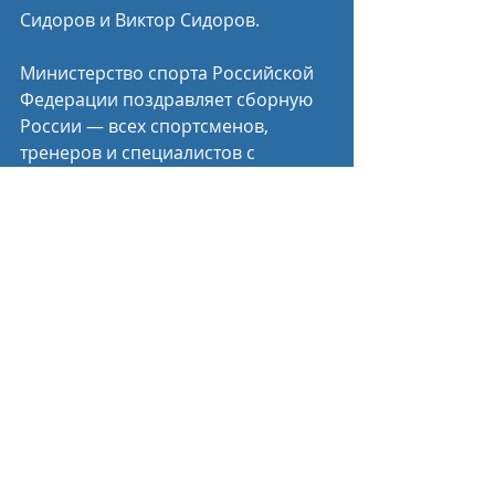
Сидоров и Виктор Сидоров.
Министерство спорта Российской 
Федерации поздравляет сборную 
России — всех спортсменов, 
тренеров и специалистов с 
успешным выступлением на Играх 
БРИКС в ЮАР и желает новых 
ярких побед!
Пресс-служба Минспорта России
Спортивные новости
Недавние посты
Смотреть все