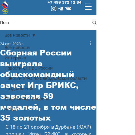
+7 499 372 12 84
Пост
Все новости
24 окт. 2023 г.
Все новости
Сборная России
Интервью
выиграла
Новости СННВС России
общекомандный
Новости УФО по Свердловской области
зачет Игр БРИКС,
Поздравления
завоевав 59
Спортивные новости
медалей, в том числе
АРТЕК
35 золотых
С 18 по 21 октября в Дурбане (ЮАР) 
прошли Игры БРИКС, в которых 